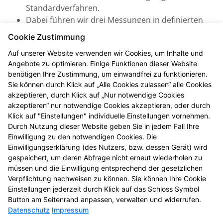
Standardverfahren.
Dabei führen wir drei Messungen in definierten
Abständen durch, woraus sich ein systolischer
Cookie Zustimmung
und diastolischer Mittelwert errechnen lässt (inkl.
Auf unserer Website verwenden wir Cookies, um Inhalte und
Puls). Daraus können wir eine verlässliche
Angebote zu optimieren. Einige Funktionen dieser Website
Aussage treffen und beraten Sie zu Ihrem
benötigen Ihre Zustimmung, um einwandfrei zu funktionieren.
individuellen Bluthochdruck-Risiko.
Sie können durch Klick auf „Alle Cookies zulassen“ alle Cookies
akzeptieren, durch Klick auf „Nur notwendige Cookies
Je nach Ergebnis sprechen wir weitere Empfehlungen
akzeptieren“ nur notwendige Cookies akzeptieren, oder durch
aus, die wir nach Ihrer Zustimmung mit Ihrem
Klick auf "Einstellungen" individuelle Einstellungen vornehmen.
Arzt/Ihrer Ärztin abstimmen.
Durch Nutzung dieser Website geben Sie in jedem Fall Ihre
Einwilligung zu den notwendigen Cookies. Die
Alles kostenfrei für Sie
Einwilligungserklärung (des Nutzers, bzw. dessen Gerät) wird
gespeichert, um deren Abfrage nicht erneut wiederholen zu
Die Kosten der standardisierten Risikoerfassung bei
müssen und die Einwilligung entsprechend der gesetzlichen
Bluthochdruck werden von Ihrer gesetzlichen oder
Verpflichtung nachweisen zu können. Sie können Ihre Cookie
privaten Krankenkasse vollständig übernommen.
Einstellungen jederzeit durch Klick auf das Schloss Symbol
Button am Seitenrand anpassen, verwalten und widerrufen.
Datenschutz
Impressum