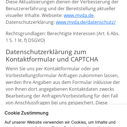
Diese Aktualisierungen dienen der Verbesserung der
Benutzererfahrung und der Bereitstellung aktueller
visueller Inhalte. Webseite:
www.mvda.de
.
Datenschutzerklärung:
www.mvda.de/datenschutz/
Rechtsgrundlagen: Berechtigte Interessen (Art. 6 Abs.
1 S. 1 lit. f) DSGVO)
Datenschutzerklärung zum
Kontaktformular und CAPTCHA
Wenn Sie uns per Kontaktformular oder per
Vorbestellungsformular Anfragen zukommen lassen,
werden Ihre Angaben aus dem Formular inklusive der
von Ihnen dort angegebenen Kontaktdaten zwecks
Bearbeitung der Anfragen/Vorbestellung für den Fall
von Anschlussfragen bei uns gespeichert. Diese
Daten geben wir nicht ohne Ihre Einwilligung weiter.
Cookie Zustimmung
Einsatz von Buchstaben-CAPTCHA „captcha-image“
Auf unserer Website verwenden wir Cookies, um Inhalte und