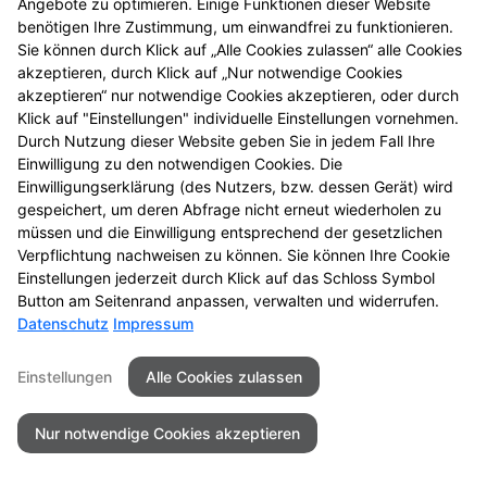
Zum Schutz Ihrer Anfragen/Vorbestellungen über das
Angebote zu optimieren. Einige Funktionen dieser Website
Internetformular verwenden wir den Dienst
benötigen Ihre Zustimmung, um einwandfrei zu funktionieren.
Sie können durch Klick auf „Alle Cookies zulassen“ alle Cookies
Buchstaben-CAPTCHA des Unternehmens BCF GmbH
akzeptieren, durch Klick auf „Nur notwendige Cookies
(
https://www.b-cf.de/
). Die Abfrage dient der
akzeptieren“ nur notwendige Cookies akzeptieren, oder durch
Unterscheidung, ob die Eingabe durch einen
Klick auf "Einstellungen" individuelle Einstellungen vornehmen.
Menschen oder missbräuchlich durch automatisierte,
Durch Nutzung dieser Website geben Sie in jedem Fall Ihre
maschinelle Verarbeitung (Bots) erfolgt. Das CAPTCHA
Einwilligung zu den notwendigen Cookies. Die
verwendet keine Cookies.
Einwilligungserklärung (des Nutzers, bzw. dessen Gerät) wird
gespeichert, um deren Abfrage nicht erneut wiederholen zu
Cookie Zustimmung
müssen und die Einwilligung entsprechend der gesetzlichen
Verpflichtung nachweisen zu können. Sie können Ihre Cookie
Auf unserer Website verwenden wir Cookies, um
Einstellungen jederzeit durch Klick auf das Schloss Symbol
Inhalte und Angebote zu optimieren. Einige
Button am Seitenrand anpassen, verwalten und widerrufen.
Funktionen dieser Website benötigen Ihre
Datenschutz
Impressum
Zustimmung, um einwandfrei zu funktionieren. Sie
können durch Klick auf „Alle Cookies zulassen“ alle
Einstellungen
Alle Cookies zulassen
Cookies akzeptieren, durch Klick auf „Nur notwendige
Cookies akzeptieren“ nur notwendige Cookies
Nur notwendige Cookies akzeptieren
akzeptieren, oder durch Klick auf "Einstellungen"
individuelle Einstellungen vornehmen. Durch Nutzung