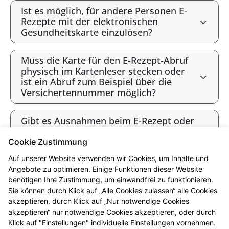
Ist es möglich, für andere Personen E-
Rezepte mit der elektronischen
Gesundheitskarte einzulösen?
Muss die Karte für den E-Rezept-Abruf
physisch im Kartenleser stecken oder
ist ein Abruf zum Beispiel über die
Versichertennummer möglich?
Gibt es Ausnahmen beim E-Rezept oder
werden alle Verordnungen als E-Rezept
angeboten?
Cookie Zustimmung
Auf unserer Website verwenden wir Cookies, um Inhalte und
Gibt es bald ausschließlich E-Rezepte?
Angebote zu optimieren. Einige Funktionen dieser Website
benötigen Ihre Zustimmung, um einwandfrei zu funktionieren.
Sie können durch Klick auf „Alle Cookies zulassen“ alle Cookies
* Bis 12 Uhr vorbestellt sind die Produkte i.d.R. ab 16 Uhr abholbereit.
akzeptieren, durch Klick auf „Nur notwendige Cookies
Beachten Sie bitte die jeweiligen Öffnungszeiten. Vorbehaltlich der
akzeptieren“ nur notwendige Cookies akzeptieren, oder durch
Lieferfähigkeit des Großhandels. Ausgenommen sind Arzneimittel, die in
Klick auf "Einstellungen" individuelle Einstellungen vornehmen.